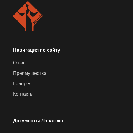
Навигация по сайту
О
н
а
с
О
н
а
с
П
р
е
и
м
у
щ
е
с
т
в
а
П
р
е
и
м
у
щ
е
с
т
в
а
Г
а
л
е
р
е
я
Г
а
л
е
р
е
я
К
о
н
т
а
к
т
ы
К
о
н
т
а
к
т
ы
Документы Ларатекс