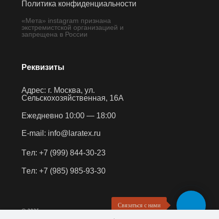
П
о
л
и
т
и
к
а
к
о
н
ф
и
д
е
н
ц
и
а
л
ь
н
о
с
т
и
П
о
л
и
т
и
к
а
к
о
н
ф
и
д
е
н
ц
и
а
л
ь
н
о
с
т
и
«Мета» instagram признана
экстремистской организацией и
запрещена в России
Реквизиты
Адрес: г. Москва, ул.
Сельскохозяйственная, 16А
Ежедневно 10:00 — 18:00
E
-
m
a
i
l
:
i
n
f
o
@
l
a
r
a
t
e
x
.
r
u
E
-
m
a
i
l
:
i
n
f
o
@
l
a
r
a
t
e
x
.
r
u
Т
е
л
:
+
7
(
9
9
9
)
8
4
4
-
3
0
-
2
3
Т
е
л
:
+
7
(
9
9
9
)
8
4
4
-
3
0
-
2
3
Т
е
л
:
+
7
(
9
8
5
)
9
8
5
-
9
3
-
3
0
Т
е
л
:
+
7
(
9
8
5
)
9
8
5
-
9
3
-
3
0
Связаться с нами
© 2025
ВСЕ ПРАВА ЗАЩИЩЕНЫ